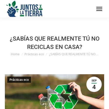
¿SABÍAS QUE REALMENTE TÚ NO
RECICLAS EN CASA?
Home
Prácticas eco
¿SABÍAS QUE REALMENTE TÚ NO…
You are here:
Prácticas eco
SEP
4