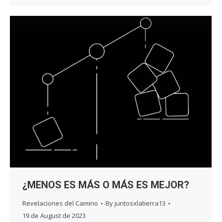
¿MENOS ES MÁS O MÁS ES MEJOR?
Revelaciones del Camino
By
juntosxlatierra13
19 de August de 2023